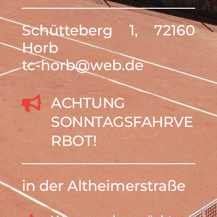
Schütteberg 1, 72160 
Horb
tc-horb
@web.de
ACHTUNG 
SONNTAGSFAHRVE
RBOT!
in der Altheimerstraße