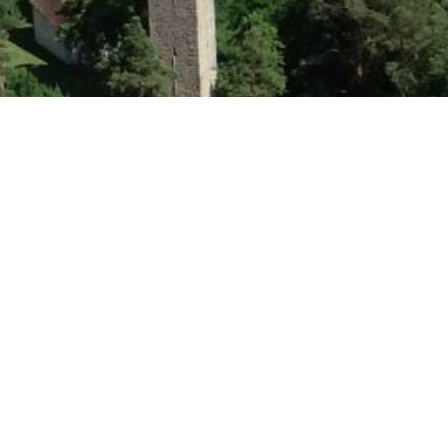
t dem TC 
Horb 