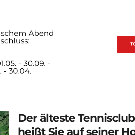
Kl
b
ischem Abend 
schluss:
TC
05. - 30.09. - 
 - 30.04.
Der älteste Tennisclu
heißt Sie auf seiner H