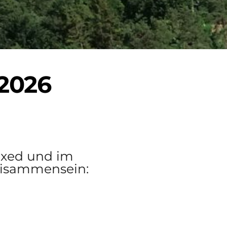
 2026
xed und im 
eisammensein:
Jetz