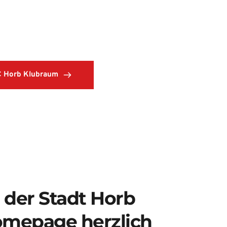
ubraum 
eitreten
 Horb Klubraum
b der Stadt Horb
omepage herzlich 